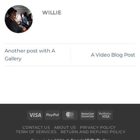
WILLIE
Another post with A
A Video Blog Post
Gallery
Visa
PayPal
MasterCard
MasterCard
Visa
2
2
CONTACT US
ABOUT US
PRIVACY POLICY
TERM OF SERVICES
RETURN AND REFUND POLICY