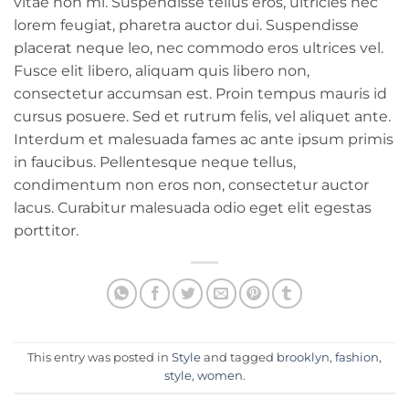
vitae non mi. Suspendisse tellus eros, ultricies nec
lorem feugiat, pharetra auctor dui. Suspendisse
placerat neque leo, nec commodo eros ultrices vel.
Fusce elit libero, aliquam quis libero non,
consectetur accumsan est. Proin tempus mauris id
cursus posuere. Sed et rutrum felis, vel aliquet ante.
Interdum et malesuada fames ac ante ipsum primis
in faucibus. Pellentesque neque tellus,
condimentum non eros non, consectetur auctor
lacus. Curabitur malesuada odio eget elit egestas
porttitor.
This entry was posted in
Style
and tagged
brooklyn
,
fashion
,
style
,
women
.